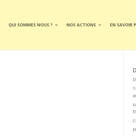
QUI SOMMES NOUS ?
NOS ACTIONS
EN SAVOIR 
D
D
T
a
I
E
C
P