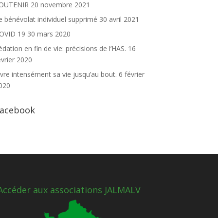
OUTENIR
20 novembre 2021
e bénévolat individuel supprimé
30 avril 2021
OVID 19
30 mars 2020
édation en fin de vie: précisions de l’HAS.
16
évrier 2020
ivre intensément sa vie jusqu’au bout.
6 février
020
acebook
Accéder aux associations JALMALV