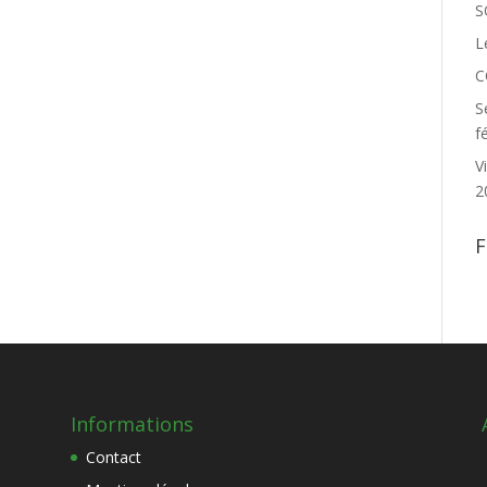
S
L
C
S
f
V
2
F
Informations
Contact