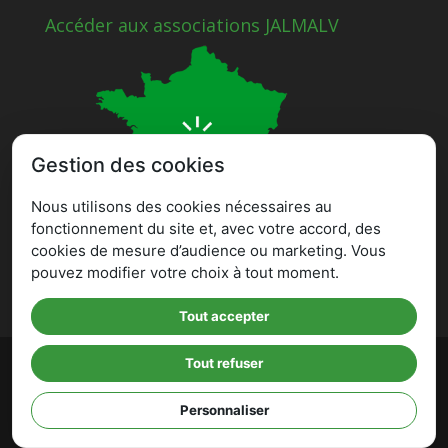
Accéder aux associations JALMALV
Gestion des cookies
Nous utilisons des cookies nécessaires au
fonctionnement du site et, avec votre accord, des
cookies de mesure d’audience ou marketing. Vous
pouvez modifier votre choix à tout moment.
Tout accepter
©
Fédération JALMALV
- Confectionné au sein de
Tout refuser
l'
Atelier Edison
à Vichy -
Politique de
confidentialité
-
Mentions légales
-
Imaginarium
Personnaliser
Vichy
⚷