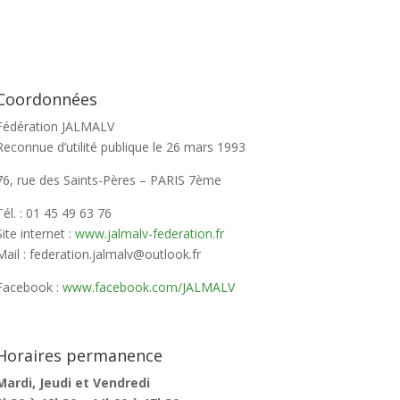
Coordonnées
Fédération JALMALV
Reconnue d’utilité publique le 26 mars 1993
76, rue des Saints-Pères – PARIS 7ème
Tél. : 01 45 49 63 76
Site internet :
www.jalmalv-federation.fr
Mail : federation.jalmalv@outlook.fr
Facebook :
www.facebook.com/JALMALV
Horaires permanence
Mardi, Jeudi et Vendredi