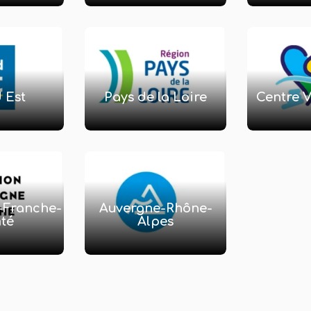
 Est
Pays de la Loire
Centre V
-Franche-
Auvergne-Rhône-
té
Alpes