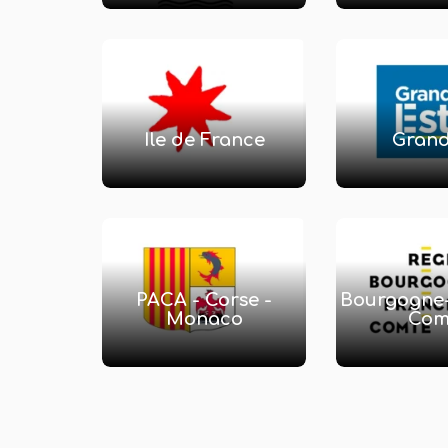
Ile de France
Grand
PACA - Corse -
Bourgogne
Monaco
Com