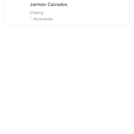
Jalmalv Calvados
0 Rating
Normandie