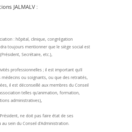
ations JALMALV :
ociation : hôpital, clinique, congrégation
faudra toujours mentionner que le siège social est
Président, Secrétaire, etc.),
ités professionnelles ; il est important qu’il
es médecins ou soignants, ou que des retraités,
ées, il est déconseillé aux membres du Conseil
association telles qu’animation, formation,
ions administratives),
Président, ne doit pas faire état de ses
eu au sein du Conseil d’Administration.