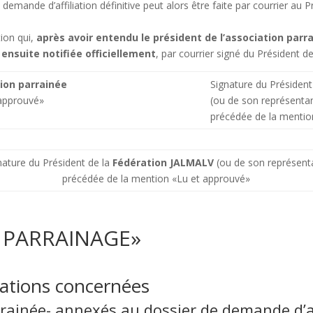
demande d’affiliation définitive peut alors être faite par courrier au 
tion qui,
après avoir entendu le président de l’association parr
 ensuite notifiée officiellement
, par courrier signé du Président de
ion parrainée
Signature du Président 
 approuvé»
(ou de son représenta
précédée de la mentio
nature du Président de la
Fédération JALMALV
(ou de son représent
précédée de la mention «Lu et approuvé»
E PARRAINAGE»
ciations concernées
arrainée- annexés au dossier de demande d’aff