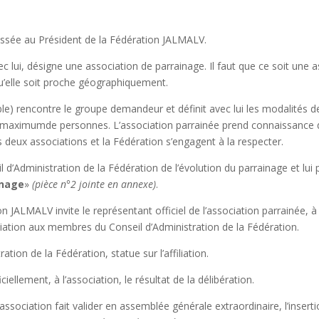
essée au Président de la Fédération JALMALV.
vec lui, désigne une association de parrainage. Il faut que ce soit une 
qu’elle soit proche géographiquement.
le) rencontre le groupe demandeur et définit avec lui les modalités de
un maximumde personnes. L’association parrainée prend connaissance 
es deux associations et la Fédération s’engagent à la respecter.
l d’Administration de la Fédération de l’évolution du parrainage et lu
inage
»
(pièce n°2 jointe en annexe)
.
tion JALMALV invite le représentant officiel de l’association parrainé
ciation aux membres du Conseil d’Administration de la Fédération.
ation de la Fédération, statue sur l’affiliation.
ciellement, à l’association, le résultat de la délibération.
, l’association fait valider en assemblée générale extraordinaire, l’in