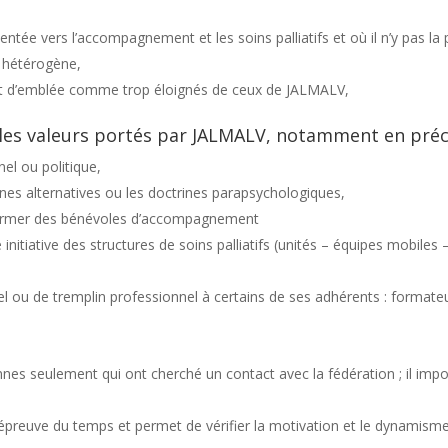
ientée vers l’accompagnement et les soins palliatifs et où il n’y pas la
 hétérogène,
ent d’emblée comme trop éloignés de ceux de JALMALV,
et les valeurs portés par JALMALV, notamment en préc
l ou politique,
es alternatives ou les doctrines parapsychologiques,
 former des bénévoles d’accompagnement
nitiative des structures de soins palliatifs (unités – équipes mobiles 
el ou de tremplin professionnel à certains de ses adhérents : formate
nes seulement qui ont cherché un contact avec la fédération ; il impo
l’épreuve du temps et permet de vérifier la motivation et le dynamis