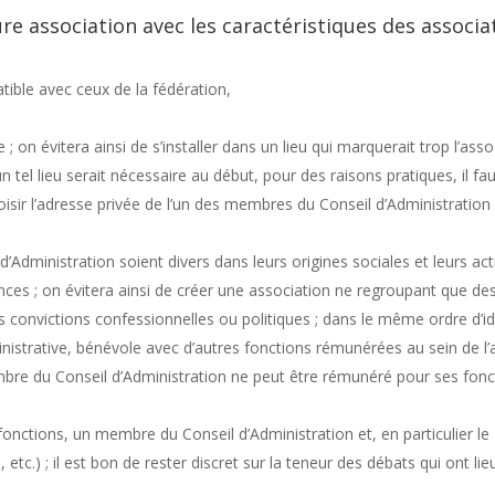
ture association avec les caractéristiques des associ
tible avec ceux de la fédération,
e ; on évitera ainsi de s’installer dans un lieu qui marquerait trop l’ass
d’un tel lieu serait nécessaire au début, pour des raisons pratiques, il 
hoisir l’adresse privée de l’un des membres du Conseil d’Administration (
:
Administration soient divers dans leurs origines sociales et leurs activ
iences ; on évitera ainsi de créer une association ne regroupant que d
onvictions confessionnelles ou politiques ; dans le même ordre d’id
nistrative, bénévole avec d’autres fonctions rémunérées au sein de l’
re du Conseil d’Administration ne peut être rémunéré pour ses fonct
onctions, un membre du Conseil d’Administration et, en particulier le 
 etc.) ; il est bon de rester discret sur la teneur des débats qui ont li