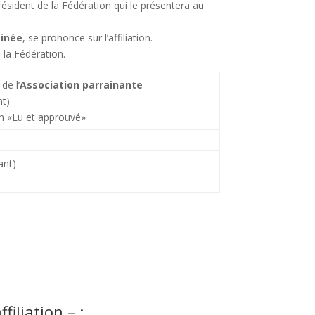
Président de la Fédération qui le présentera au
ainée
, se prononce sur l’affiliation.
 la Fédération.
de l’
Association parrainante
nt)
n «Lu et approuvé»
ant)
iliation – :