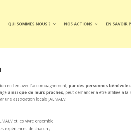
QUI SOMMES NOUS ?
NOS ACTIONS
EN SAVOIR 
n
action en lien avec l’accompagnement,
par des personnes bénévole
r âge
ainsi que de leurs proches
, peut demander à être affiliée à l
 par une association locale JALMALV.
ALMALV et les vivre ensemble ;
 les expériences de chacun ;